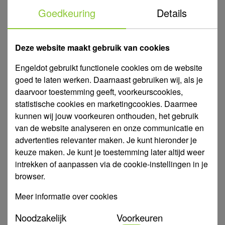
: 4XRM4/6
: 0,3 - 6 m3/u
: 1 1/4"
Type
Capaciteit
Binnendraad
Goedkeuring
Details
: 0,37 kW
: 43 m
Kw
Max. opvoerhoogte
: 11 m
Min. opvoerhoogte
Deze website maakt gebruik van cookies
Voorraad:
€ 372,71
Engeldot gebruikt functionele cookies om de website
goed te laten werken. Daarnaast gebruiken wij, als je
daarvoor toestemming geeft, voorkeurscookies,
statistische cookies en marketingcookies. Daarmee
991402
LEO Bronpomp 4", 4XRM4/8
kunnen wij jouw voorkeuren onthouden, het gebruik
: 4XRM4/8
: 0,3 - 6 m3/u
: 1 1/4"
Type
Capaciteit
Binnendraad
van de website analyseren en onze communicatie en
advertenties relevanter maken. Je kunt hieronder je
: 0,55 kW
: 58 m
Kw
Max. opvoerhoogte
keuze maken. Je kunt je toestemming later altijd weer
: 14 m
Min. opvoerhoogte
intrekken of aanpassen via de cookie-instellingen in je
Voorraad:
browser.
€ 406,96
Meer informatie over cookies
Noodzakelijk
Voorkeuren