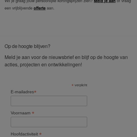
Wil je graag jouw persoonlijke kortingsprijzen zien?
of vraag
Meld je aan
een vrijblijvende
aan.
offerte
Op de hoogte blijven?
Meld je aan voor de nieuwsbrief en blijf op de hoogte van
acties, projecten en ontwikkelingen!
*
verplicht
*
E-mailadres
*
Voornaam
*
Hoofdactiviteit