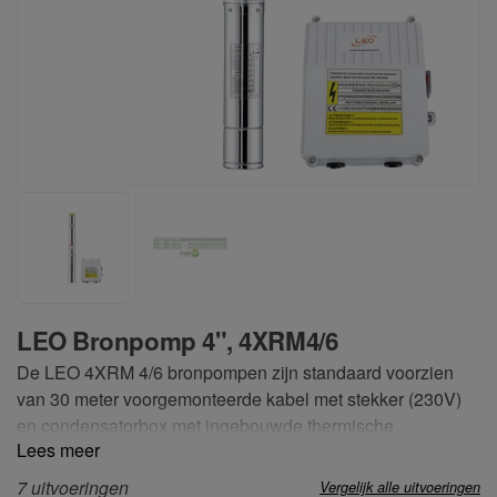
LEO Bronpomp 4", 4XRM4/6
De LEO 4XRM 4/6 bronpompen zijn standaard voorzien
van 30 meter voorgemonteerde kabel met stekker (230V)
en condensatorbox met ingebouwde thermische
Lees meer
beveiliging voor eenvoudige installatie. Deze 4"
bronpompen worden geïnstalleerd in bronnen van
7 uitvoeringen
Vergelijk alle uitvoeringen