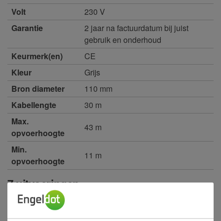
Volt
230 V
Garantie
2 jaar na factuurdatum bij juist
gebruik en onderhoud
Keurmerk(en)
CE
Kleur
Grijs
Bron diameter
110 mm
Kabellengte
30 m
Max.
43 m
opvoerhoogte
Min.
11 m
opvoerhoogte
7 uitvoeringen
Actuele voorraad per vestiging?
op het
of
symbool in de artikeltabel.
Klik
991400
LEO Bronpomp 4", 4XRM4/6