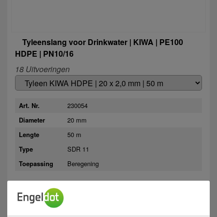
Tyleenslang voor Drinkwater | KIWA | PE100
HDPE | PN10/16
18 Uitvoeringen
230054
Art. Nr.
20 mm
Diameter
50 m
Lengte
SDR 11
Type
Beregening
Toepassing
Meer informatie >
Zuidwolde
Aalten
Westerhaar
Op voorraad
Op voorraad
Op bestelling