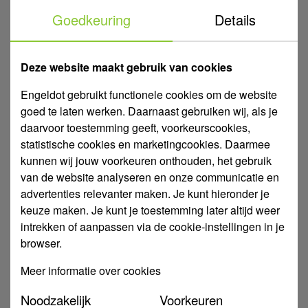
Log in voor eigen prijs
Goedkeuring
Details
€ 72,81
per rol
excl. btw
Gratis bezorgd v.a. €100 ex.
Deze website maakt gebruik van cookies
Vandaag besteld, maandag verzonden
Engeldot gebruikt functionele cookies om de website
In winkelwagen
goed te laten werken. Daarnaast gebruiken wij, als je
daarvoor toestemming geeft, voorkeurscookies,
statistische cookies en marketingcookies. Daarmee
Kentro Tyleenslang voor Beregening | Ongekeurd |
kunnen wij jouw voorkeuren onthouden, het gebruik
PE40 ZPE | PN6
van de website analyseren en onze communicatie en
advertenties relevanter maken. Je kunt hieronder je
keuze maken. Je kunt je toestemming later altijd weer
intrekken of aanpassen via de cookie-instellingen in je
browser.
Meer informatie over cookies
Noodzakelijk
Voorkeuren