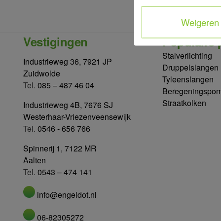
Weigeren
Vestigingen
Populaire 
Stalverlichting
Industrieweg 36, 7921 JP
Druppelslangen
Zuidwolde
Tyleenslangen
Tel.
085 – 487 46 04
Beregeningspo
Straatkolken
Industrieweg 4B, 7676 SJ
Westerhaar-Vriezenveensewijk
Tel.
0546 - 656 766
Spinnerij 1, 7122 MR
Aalten
Tel.
0543 – 474 141
info@engeldot.nl
06-82305272