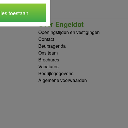
lles toestaan
Over Engeldot
Openingstijden en vestigingen
Contact
Beursagenda
Ons team
Brochures
Vacatures
Bedrijfsgegevens
Algemene voorwaarden