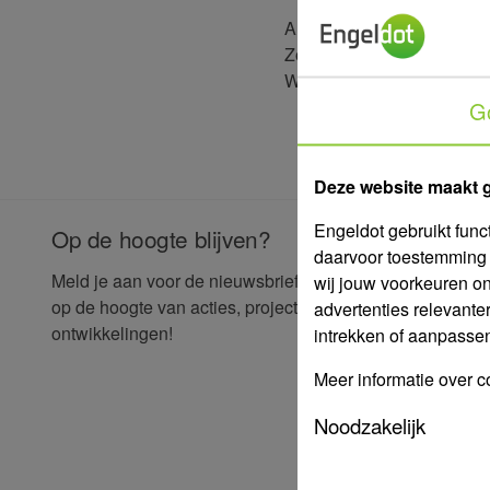
Alle prijzen zijn
excl.
21% 
Zonder inloggen zijn onze 
Wil je graag jouw persoonl
G
Deze website maakt 
Engeldot gebruikt func
Op de hoogte blijven?
daarvoor toestemming 
E-mailad
Meld je aan voor de nieuwsbrief en blijf
wij jouw voorkeuren o
op de hoogte van acties, projecten en
advertenties relevante
ontwikkelingen!
intrekken of aanpassen 
Voornaa
Meer informatie over c
Hoofdacti
Noodzakelijk