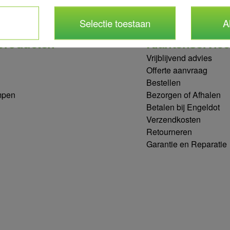
Selectie toestaan
A
producten
Klantenservice
Vrijblijvend advies
Offerte aanvraag
Bestellen
mpen
Bezorgen of Afhalen
Betalen bij Engeldot
Verzendkosten
Retourneren
Garantie en Reparatie