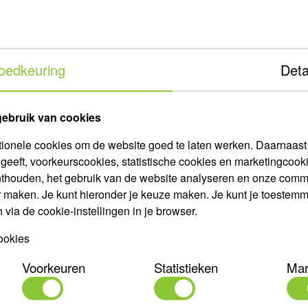
BTW.
standaardprijzen zichtbaar.
ijke kortingsprijzen zien?
Meld je aan
of vraag een vrijblijvend
oedkeuring
Deta
gebruik van cookies
tionele cookies om de website goed te laten werken. Daarnaast g
Volg ons op social med
*
verplicht
geeft, voorkeurscookies, statistische cookies en marketingco
*
res
nthouden, het gebruik van de website analyseren en onze comm
r maken. Je kunt hieronder je keuze maken. Je kunt je toestemmin
via de cookie-instellingen in je browser.
*
m
ookies
*
viteit
Voorkeuren
Statistieken
Mar