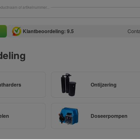
ductnaam of artikelnummer...
Klantbeoordeling: 9.5
Conta
eling
tharders
Ontijzering
elen
Doseerpompen