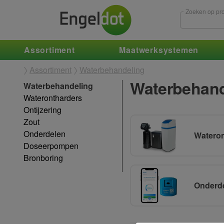
Zoeken op pro
Assortiment
Maatwerksystemen
Assortiment
Waterbehandeling
Waterbehand
Waterbehandeling
Waterontharders
Ontijzering
Zout
Onderdelen
Wateron
Doseerpompen
Bronboring
Onderd