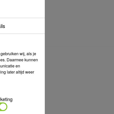
e
offerte
aan.
ils
ebruiken wij, als je
ia
okies. Daarmee kunnen
unicatie en
g later altijd weer
keting