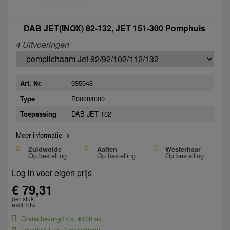
DAB JET(INOX) 82-132, JET 151-300 Pomphuis
4 Uitvoeringen
935948
Art. Nr.
R00004000
Type
DAB JET 102
Toepassing
Meer informatie >
Zuidwolde
Aalten
Westerhaar
Op bestelling
Op bestelling
Op bestelling
Log in voor eigen prijs
€ 79,31
per stuk
excl. btw
Gratis bezorgd v.a. €100 ex.
Levertijd 1 tot 2 werkdagen