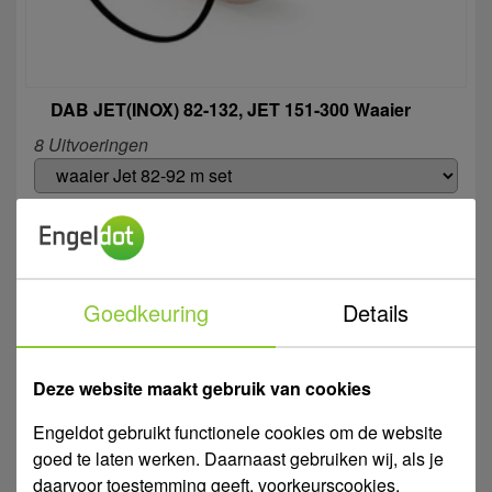
DAB JET(INOX) 82-132, JET 151-300 Waaier
8 Uitvoeringen
935990
Art. Nr.
R00004010
Type
DAB JET 82
Toepassing
Goedkeuring
Details
Meer informatie >
Zuidwolde
Aalten
Westerhaar
Op voorraad
Op voorraad
Op bestelling
Deze website maakt gebruik van cookies
Log in voor eigen prijs
Engeldot gebruikt functionele cookies om de website
€ 39,86
goed te laten werken. Daarnaast gebruiken wij, als je
per stuk
daarvoor toestemming geeft, voorkeurscookies,
excl. btw