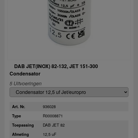
DAB JET(INOX) 82-132, JET 151-300
Condensator
5 Uitvoeringen
936028
Art. Nr.
R00008871
Type
DAB JET 82
Toepassing
12,5 uF
Afmeting