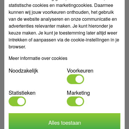
statistische cookies en marketingcookies. Daarmee
Gratis bezorgd v.a. €100 ex.
kunnen wij jouw voorkeuren onthouden, het gebruik
Vandaag besteld, maandag verzonden
van de website analyseren en onze communicatie en
In winkelwagen
advertenties relevanter maken. Je kunt hieronder je
keuze maken. Je kunt je toestemming later altijd weer
intrekken of aanpassen via de cookie-instellingen in je
DAB JET(INOX) 82-132, JET 151-300 Venturi
browser.
Meer informatie over cookies
Noodzakelijk
Voorkeuren
Statistieken
Marketing
Alles toestaan