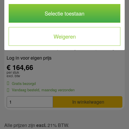
Z-ZRER/W
Type
Selectie toestaan
Tijdrelais Z-ZR
Uitvoering
1x wisselcontact
Opmerking 1
Weigeren
Meer informatie >
Zuidwolde
Aalten
Westerhaar
Op voorraad
Op bestelling
Op bestelling
Log in voor eigen prijs
€ 164,66
per stuk
excl. btw
Gratis bezorgd
Vandaag besteld, maandag verzonden
In winkelwagen
Alle prijzen zijn
excl.
21% BTW.