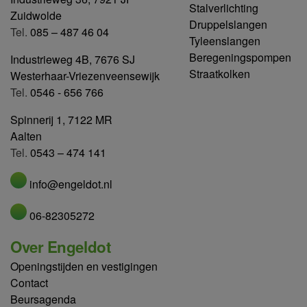
Stalverlichting
Zuidwolde
Druppelslangen
Tel.
085 – 487 46 04
Tyleenslangen
Beregeningspompen
Industrieweg 4B, 7676 SJ
Straatkolken
Westerhaar-Vriezenveensewijk
Tel.
0546 - 656 766
Spinnerij 1, 7122 MR
Aalten
Tel.
0543 – 474 141
info@engeldot.nl
06-82305272
Over Engeldot
Openingstijden en vestigingen
Contact
Beursagenda