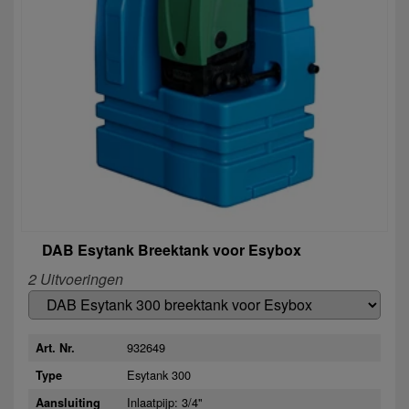
DAB Esytank Breektank voor Esybox
2 Uitvoeringen
932649
Art. Nr.
Esytank 300
Type
Inlaatpijp: 3/4"
Aansluiting