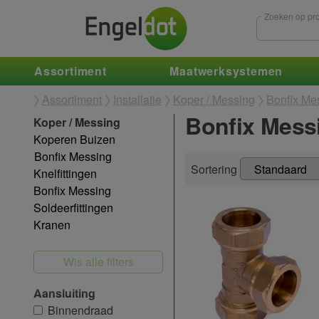
Zoeken op pro
Assortiment
Maatwerksystemen
Assortiment
Installatie
Koper / Messing
Bonfix Mes
Bonfix Messi
Koper / Messing
Koperen Buizen
Bonfix Messing
Sortering
Knelfittingen
Bonfix Messing
Soldeerfittingen
Kranen
Wis alle filters
Aansluiting
Binnendraad