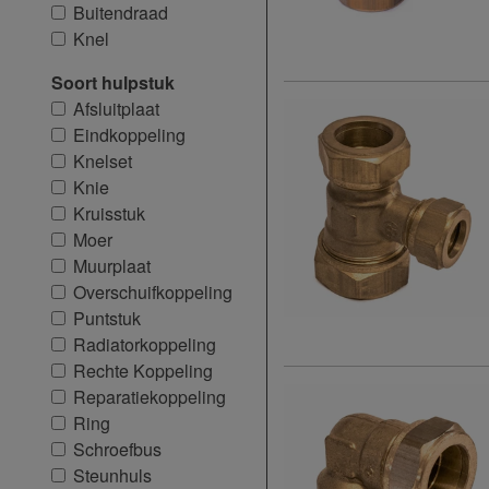
Buitendraad
Knel
Soort hulpstuk
Afsluitplaat
Eindkoppeling
Knelset
Knie
Kruisstuk
Moer
Muurplaat
Overschuifkoppeling
Puntstuk
Radiatorkoppeling
Rechte Koppeling
Reparatiekoppeling
Ring
Schroefbus
Steunhuls