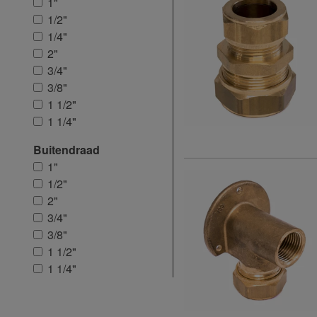
1"
1/2"
1/4"
2"
3/4"
3/8"
1 1/2"
1 1/4"
Buitendraad
1"
1/2"
2"
3/4"
3/8"
1 1/2"
1 1/4"