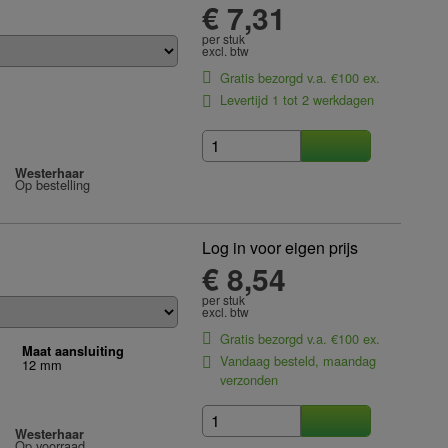
€ 7,31
per stuk
excl. btw
Gratis bezorgd v.a. €100 ex.
Levertijd 1 tot 2 werkdagen
Westerhaar
Op bestelling
Log in voor eigen prijs
€ 8,54
per stuk
excl. btw
Gratis bezorgd v.a. €100 ex.
Maat aansluiting
Vandaag besteld, maandag
12 mm
verzonden
Westerhaar
Op voorraad