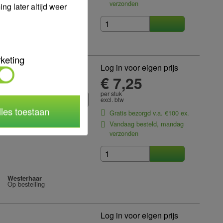
verzonden
g later altijd weer
Westerhaar
Op bestelling
keting
Log in voor eigen prijs
l
€ 7,25
per stuk
excl. btw
lles toestaan
Gratis bezorgd v.a. €100 ex.
Vandaag besteld, mandag
erne gasdraad
verzonden
Westerhaar
Op bestelling
Log in voor eigen prijs