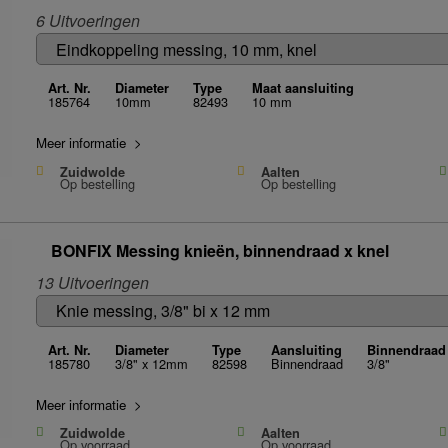
6 Uitvoeringen
Art. Nr.
Diameter
Type
Maat aansluiting
185764
10mm
82493
10 mm
Meer informatie >
Zuidwolde
Aalten
Op bestelling
Op bestelling
BONFIX Messing knieën, binnendraad x knel
13 Uitvoeringen
Art. Nr.
Diameter
Type
Aansluiting
Binnendraad
185780
3/8" x 12mm
82598
Binnendraad
3/8"
Meer informatie >
Zuidwolde
Aalten
Op voorraad
Op voorraad