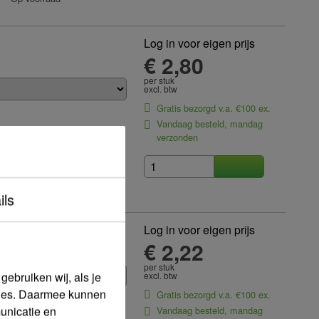
Log in voor eigen prijs
€ 2,80
per stuk
excl. btw
Gratis bezorgd v.a. €100 ex.
Vandaag besteld, mandag
verzonden
Westerhaar
Op voorraad
ils
Log in voor eigen prijs
 x knel
€ 2,22
per stuk
ebruiken wij, als je
excl. btw
okies. Daarmee kunnen
Gratis bezorgd v.a. €100 ex.
Maat aansluiting
unicatie en
Vandaag besteld, mandag
10 mm