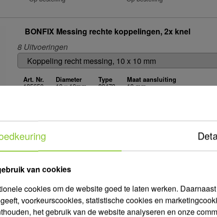
BONFIX Messing rechte koppelingen, 2x knel
8 Uitvoeringen
Art. Nr.
Diameter
Type
Maat aansluiting
185650
10 x 10mm
82473
10 mm
Meer informatie >
Zuidwolde
Aalten
Op bestelling
Op voorraad
oedkeuring
Deta
BONFIX Messing puntstukken, conische buitendraad
gebruik van cookies
15 Uitvoeringen
tionele cookies om de website goed te laten werken. Daarnaast g
geeft, voorkeurscookies, statistische cookies en marketingco
Art. Nr.
Diameter
Type
Aansluiting
Buitendraad
nthouden, het gebruik van de website analyseren en onze comm
185676
3/8" x 10mm
81103
Buitendraad
3/8"