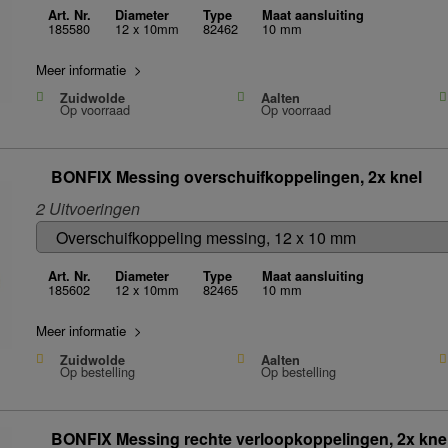
Art. Nr.
Diameter
Type
Maat aansluiting
185580
12 x 10mm
82462
10 mm
Meer informatie >
Zuidwolde
Aalten
Op voorraad
Op voorraad
BONFIX Messing overschuifkoppelingen, 2x knel
2 Uitvoeringen
Art. Nr.
Diameter
Type
Maat aansluiting
185602
12 x 10mm
82465
10 mm
Meer informatie >
Zuidwolde
Aalten
Op bestelling
Op bestelling
BONFIX Messing rechte verloopkoppelingen, 2x kne