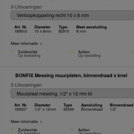
9 Uitvoeringen
Art. Nr.
Diameter
Type
Maat aansluiting
185610
10 x 8mm
82910
8 mm
Meer informatie >
Zuidwolde
Aalten
Op bestelling
Op bestelling
BONFIX Messing muurplaten, binnendraad x knel
5 Uitvoeringen
Art. Nr.
Diameter
Type
Aansluiting
Binnendraad
185637
1/2" x 12mm
82569
Binnendraad
1/2"
Meer informatie >
Zuidwolde
Aalten
Op bestelling
Op bestelling