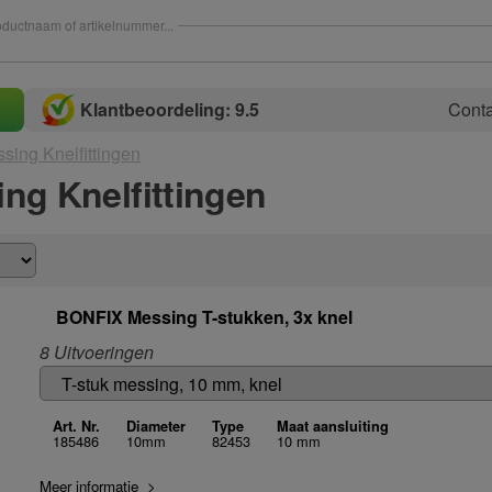
ductnaam of artikelnummer...
Klantbeoordeling: 9.5
Conta
sing Knelfittingen
ng Knelfittingen
BONFIX Messing T-stukken, 3x knel
8 Uitvoeringen
Art. Nr.
Diameter
Type
Maat aansluiting
185486
10mm
82453
10 mm
Meer informatie >