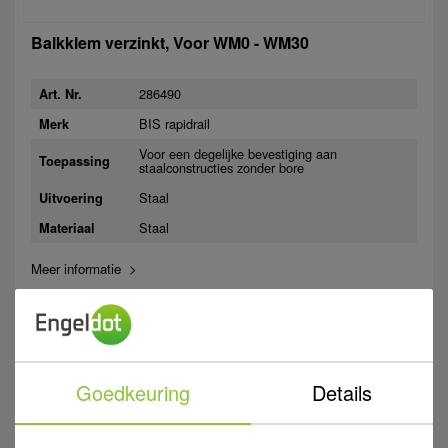
Balkklem verzinkt, Voor WM0 - WM30
286490
Art. Nr.
BIS rapidrail
Merk
Voor een degelijke bevestiging aan
Toepassing
staalconstructies zonder bore
Staal
Uitvoering
Staal
Materiaal
Meer informatie >
Zuidwolde
Aalten
Westerhaar
Op bestelling
Op bestelling
Op bestelling
Log in voor eigen prijs
€ 18,07
Goedkeuring
Details
per stuk
excl. btw
Gratis bezorgd v.a. €100 ex.