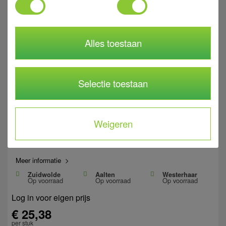
Alles toestaan
Montageband geplasti, 10 m 12 x 0.75 mm
286562
Art. Nr.
Selectie toestaan
12 x 0.75 mm
Diameter
Voor montage van buizen
Toepassing
Weigeren
Montageband staal
Uitvoering
verzinkt en geplastificeerd
Materiaal
Meer informatie >
Zuidwolde
Aalten
Westerhaar
Op voorraad
Op voorraad
Op voorraad
Log in voor eigen prijs
€ 25,38
per stuk