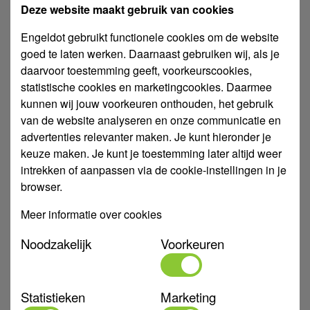
Levertijd 1 tot 2 werkdagen
Deze website maakt gebruik van cookies
In winkelwagen
Engeldot gebruikt functionele cookies om de website
goed te laten werken. Daarnaast gebruiken wij, als je
daarvoor toestemming geeft, voorkeurscookies,
Montageband geplasti, 10 m 12 x 0.75 mm
statistische cookies en marketingcookies. Daarmee
kunnen wij jouw voorkeuren onthouden, het gebruik
van de website analyseren en onze communicatie en
advertenties relevanter maken. Je kunt hieronder je
keuze maken. Je kunt je toestemming later altijd weer
intrekken of aanpassen via de cookie-instellingen in je
browser.
Meer informatie over cookies
Noodzakelijk
Voorkeuren
Statistieken
Marketing