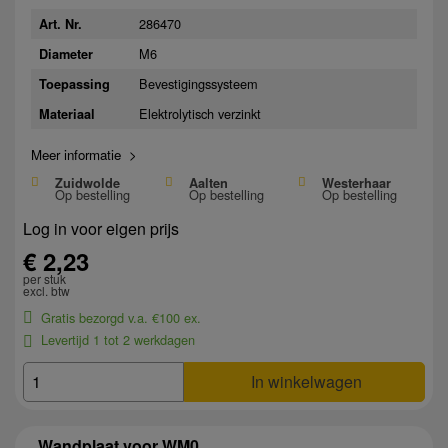
286470
Art. Nr.
M6
Diameter
Bevestigingssysteem
Toepassing
Elektrolytisch verzinkt
Materiaal
Meer informatie >
Zuidwolde
Aalten
Westerhaar
Op bestelling
Op bestelling
Op bestelling
Log in voor eigen prijs
€ 2,23
per stuk
excl. btw
Gratis bezorgd v.a. €100 ex.
Levertijd 1 tot 2 werkdagen
In winkelwagen
Wandplaat voor WM0