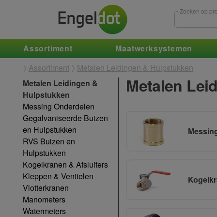
Zoeken op pro
Assortiment
Maatwerksystemen
Assortiment
Metalen Leidingen & Hulpstukken
Metalen Lei
Metalen Leidingen &
Hulpstukken
Messing Onderdelen
Gegalvaniseerde Buizen
en Hulpstukken
Messin
RVS Buizen en
Hulpstukken
Kogelkranen & Afsluiters
Kleppen & Ventielen
Kogelkr
Vlotterkranen
Manometers
Watermeters