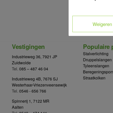
Hoofdacti
Weigeren
Vestigingen
Populaire 
Stalverlichting
Industrieweg 36, 7921 JP
Druppelslangen
Zuidwolde
Tyleenslangen
Tel.
085 – 487 46 04
Beregeningspo
Straatkolken
Industrieweg 4B, 7676 SJ
Westerhaar-Vriezenveensewijk
Tel.
0546 - 656 766
Spinnerij 1, 7122 MR
Aalten