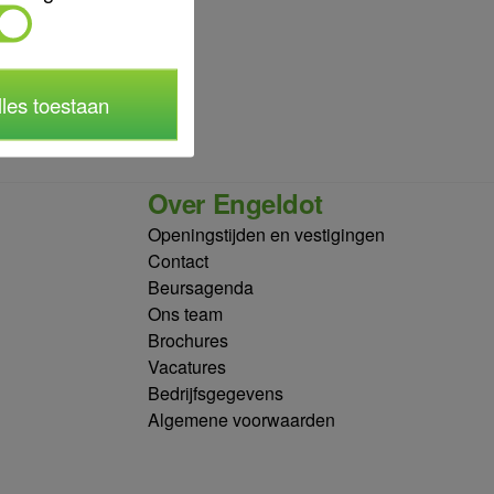
lles toestaan
Over Engeldot
Openingstijden en vestigingen
Contact
Beursagenda
Ons team
Brochures
Vacatures
Bedrijfsgegevens
Algemene voorwaarden