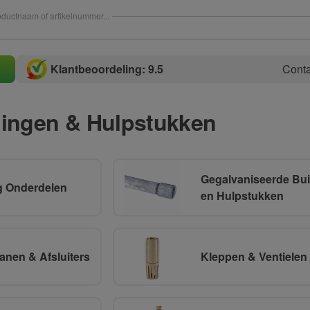
ductnaam of artikelnummer...
Klantbeoordeling: 9.5
Conta
dingen & Hulpstukken
Gegalvaniseerde Bu
g Onderdelen
en Hulpstukken
anen & Afsluiters
Kleppen & Ventielen