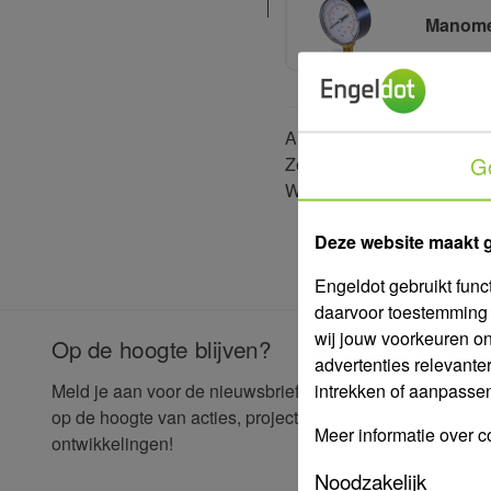
Manome
Alle prijzen zijn
excl.
21% 
G
Zonder inloggen zijn onze 
Wil je graag jouw persoonl
Deze website maakt 
Engeldot gebruikt func
daarvoor toestemming 
wij jouw voorkeuren o
Op de hoogte blijven?
advertenties relevante
E-mailad
intrekken of aanpassen 
Meld je aan voor de nieuwsbrief en blijf
op de hoogte van acties, projecten en
Meer informatie over c
ontwikkelingen!
Voornaa
Noodzakelijk