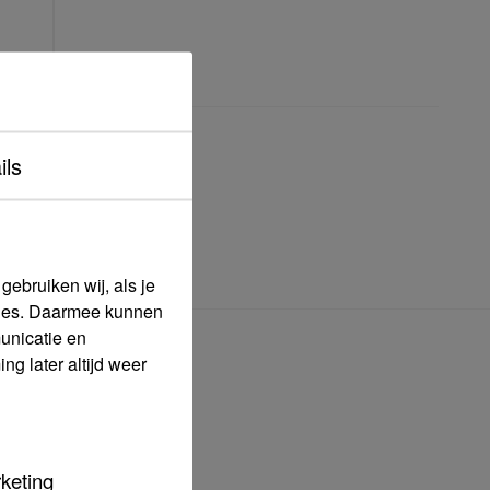
ils
e
offerte
aan.
ebruiken wij, als je
okies. Daarmee kunnen
unicatie en
ia
g later altijd weer
keting