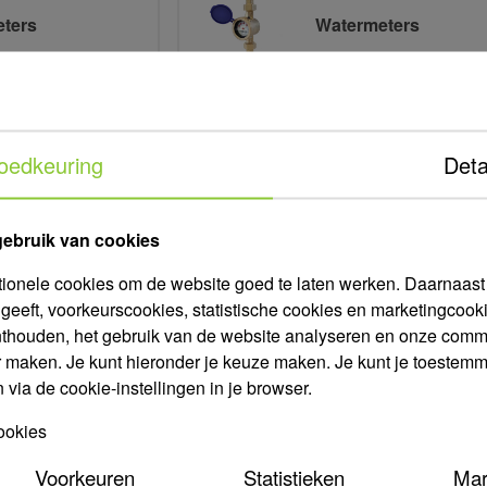
ters
Watermeters
BTW.
oedkeuring
Deta
standaardprijzen zichtbaar.
ijke kortingsprijzen zien?
Meld je aan
of vraag een vrijblijvend
gebruik van cookies
tionele cookies om de website goed te laten werken. Daarnaast g
geeft, voorkeurscookies, statistische cookies en marketingco
nthouden, het gebruik van de website analyseren en onze comm
Volg ons op social med
*
verplicht
r maken. Je kunt hieronder je keuze maken. Je kunt je toestemmin
*
res
via de cookie-instellingen in je browser.
ookies
*
m
Voorkeuren
Statistieken
Mar