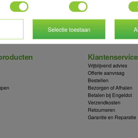
*
viteit
Selectie toestaan
A
producten
Klantenservice
Vrijblijvend advies
Offerte aanvraag
Bestellen
mpen
Bezorgen of Afhalen
Betalen bij Engeldot
Verzendkosten
Retourneren
Garantie en Reparatie