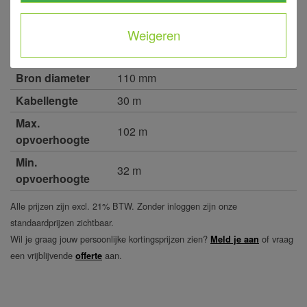
gebruik en onderhoud
Keurmerk(en)
CE
Weigeren
Kleur
Grijs
Bron diameter
110 mm
Kabellengte
30 m
Max.
102 m
opvoerhoogte
Min.
32 m
opvoerhoogte
Alle prijzen zijn excl. 21% BTW. Zonder inloggen zijn onze
standaardprijzen zichtbaar.
Wil je graag jouw persoonlijke kortingsprijzen zien?
of vraag
Meld je aan
een vrijblijvende
aan.
offerte