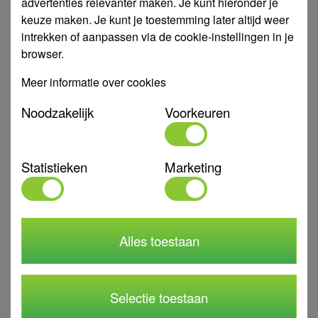
advertenties relevanter maken. Je kunt hieronder je
Specificaties
keuze maken. Je kunt je toestemming later altijd weer
intrekken of aanpassen via de cookie-instellingen in je
Art. Nr.
991408
browser.
Type
4XRM4/14
Meer informatie over cookies
Capaciteit
0,3 - 6 m3/u
Diameter
4"
Noodzakelijk
Voorkeuren
Toepassing
Bronpomp
Binnendraad
1 1/4"
Statistieken
Marketing
Kw
1,1 kW
Materiaal
RVS
Max. medium
35 °C
Alles toestaan
temperatuur
Merk
LEO
Volt
230 V
Selectie toestaan
Garantie
2 jaar na factuurdatum bij juist