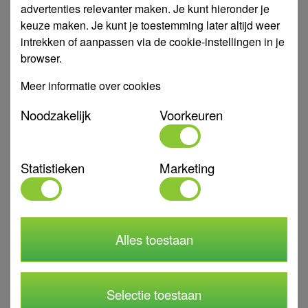
tussenplaatsing van een
bladscheider
en
zandvangput
advertenties relevanter maken. Je kunt hieronder je
kunnen bijvoorbeeld regenpijpen, grondgoten en
keuze maken. Je kunt je toestemming later altijd weer
straatkolken op de buffer worden aangesloten. Benieuwd
intrekken of aanpassen via de cookie-instellingen in je
hoe veel infiltratiekratten je nodig hebt voor jouw project?
browser.
Neem dan
contact
met ons op. Wij doen geheel kosteloos
en vrijblijvend een capaciteitsberekening voor je en
Meer informatie over cookies
komen desgewenst langs op locatie om de situatie in
Noodzakelijk
Voorkeuren
kaart te brengen.
Statistieken
Marketing
Alles toestaan
Selectie toestaan