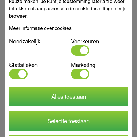
Op de hoogte blijven?
keuze maken. Je kunt je toestemming later altijd weer
intrekken of aanpassen via de cookie-instellingen in je
Meld je aan voor de nieuwsbrief en blijf op de hoogte van
browser.
acties, projecten en ontwikkelingen!
Meer informatie over cookies
Noodzakelijk
Voorkeuren
*
verplicht
*
E-mailadres
Statistieken
Marketing
*
Voornaam
*
Hoofdactiviteit
Alles toestaan
Selectie toestaan
Volg ons op social media