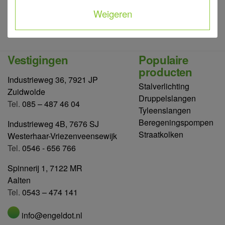
Weigeren
Vestigingen
Populaire
producten
Industrieweg 36, 7921 JP
Stalverlichting
Zuidwolde
Druppelslangen
Tel.
085 – 487 46 04
Tyleenslangen
Beregeningspompen
Industrieweg 4B, 7676 SJ
Straatkolken
Westerhaar-Vriezenveensewijk
Tel.
0546 - 656 766
Spinnerij 1, 7122 MR
Aalten
Tel.
0543 – 474 141
info@engeldot.nl