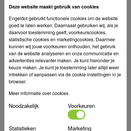
Deze website maakt gebruik van cookies
Art. Nr.
930554
Type
EUROINOX 30/50 m + Control D
Engeldot gebruikt functionele cookies om de website
goed te laten werken. Daarnaast gebruiken wij, als je
Aansluiting
DNA 1" DNM 1"
daarvoor toestemming geeft, voorkeurscookies,
Toepassing
Zelfaanzuigende centrifugaalpomp
statistische cookies en marketingcookies. Daarmee
Uitvoering
Pomp met control
kunnen wij jouw voorkeuren onthouden, het gebruik
van de website analyseren en onze communicatie en
Max. capaciteit
4,8 m³/uur
advertenties relevanter maken. Je kunt hieronder je
Min. capaciteit
0,6 m³/uur
keuze maken. Je kunt je toestemming later altijd weer
intrekken of aanpassen via de cookie-instellingen in je
Ampère
3,9 A
browser.
Kw
0,55 kW
Meer informatie over cookies
Materiaal
Pomphuis: RVS
Merk
DAB
Noodzakelijk
Voorkeuren
Motor
Electropomp
Opstelling
Horizontaal
Statistieken
Marketing