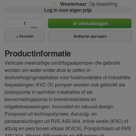
Westerhaar
: Op bestelling
Log in voor eigen prijs
In winkelwagen
stuk
+
Favoriet
Bulkprijs opvragen
Productinformatie
Verticale meercellige centrifugaalpompen die gebruikt
worden om water onder druk te zetten in
drukverhoginginstallaties voor huishoudelijke of industriële
toepassingen. KVC (X) pompen worden ook gebruikt als
jockeypomp in sprinkler installaties of als
bevoorradingspomp in brandinstallaties en
irrigatietoepassingen. Innovatief en robuust design.
Pompvoet uit technopolymeer. Aanzuig- en
persaansluitingen uit RVS AISI 304. Inline versie (KVC) of
afzuig en pers boven elkaar (KVCX). Pomplichaam uit RVS
AISI 304, Waaier, diffusorhuis en diffusoren uit