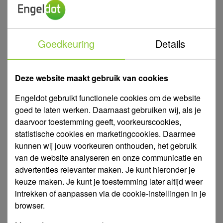
werkdagen zijn wij te bereiken tussen 08:00 en 17:30.
info@engeldot.nl
085-487 46 04
Goedkeuring
Details
Specificaties
Art. Nr.
931811
Deze website maakt gebruik van cookies
Type
KVCX 45/120 M
Engeldot gebruikt functionele cookies om de website
Aansluiting
DNA 1 1/4" DNM 1 1/4"
goed te laten werken. Daarnaast gebruiken wij, als je
Uitvoering
Aansluiting aan één zijde
daarvoor toestemming geeft, voorkeurscookies,
statistische cookies en marketingcookies. Daarmee
Max. capaciteit
12 m³/uur
kunnen wij jouw voorkeuren onthouden, het gebruik
Min. capaciteit
1,2 m³/uur
van de website analyseren en onze communicatie en
advertenties relevanter maken. Je kunt hieronder je
Kw
1,85 kW
keuze maken. Je kunt je toestemming later altijd weer
Materiaal
Gietijzer
intrekken of aanpassen via de cookie-instellingen in je
Max. medium
browser.
0 - 40 °C
temperatuur