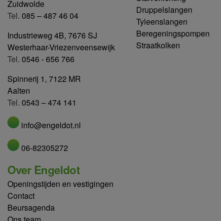
Zuidwolde
Druppelslangen
Tel.
085 – 487 46 04
Tyleenslangen
Beregeningspompen
Industrieweg 4B, 7676 SJ
Straatkolken
Westerhaar-Vriezenveensewijk
Tel.
0546 - 656 766
Spinnerij 1, 7122 MR
Aalten
Tel.
0543 – 474 141
info@engeldot.nl
06-82305272
Over Engeldot
Openingstijden en vestigingen
Contact
Beursagenda
Ons team