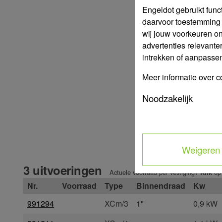
Engeldot gebruikt func
daarvoor toestemming 
wij jouw voorkeuren o
advertenties relevante
intrekken of aanpassen 
Meer informatie over c
Noodzakelijk
Weigeren
3 uitvoeringen
Actuele voorraad per vestiging?
op
Klik
Nr.
Voorraad
Type
Binnendraad
Kw
991294
XCm/3
1"
0,9 kW