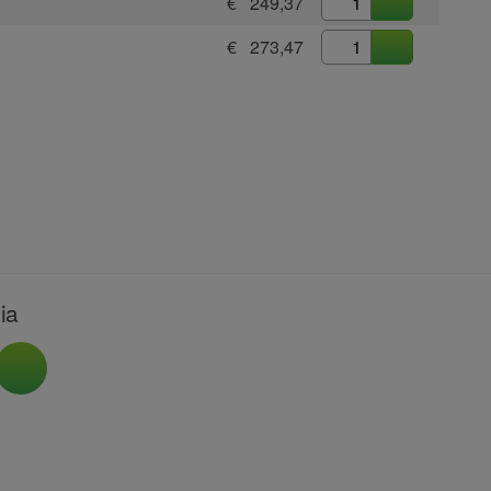
€ 249,37
€ 273,47
ia