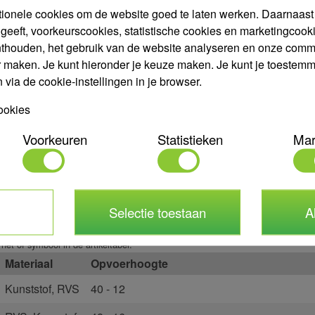
tionele cookies om de website goed te laten werken. Daarnaast g
Binnendraad
geeft, voorkeurscookies, statistische cookies en marketingco
Kw
nthouden, het gebruik van de website analyseren en onze comm
r maken. Je kunt hieronder je keuze maken. Je kunt je toestemmin
Materiaal
via de cookie-instellingen in je browser.
Max. medium temperatuur
ookies
Merk
Voorkeuren
Statistieken
Mar
Opvoerhoogte
Volt
Garantie
Keurmerk(en)
Selectie toestaan
A
 het
of
symbool in de artikeltabel.
Materiaal
Opvoerhoogte
Kunststof
,
RVS
40 - 12