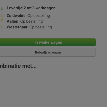
ldoen aan de Europese standaarden (CE).
Levertijd 2 tot 3 werkdagen
Zuidwolde
: Op bestelling
Aalten
: Op bestelling
Westerhaar
: Op bestelling
In winkelwagen
Bulkprijs opvragen
binatie met...