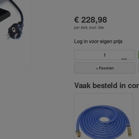
te bieden. Alle producten vo
€ 228,98
per stuk, excl. btw
Log in voor eigen prijs
stuk
+
Favoriet
Vaak besteld in com