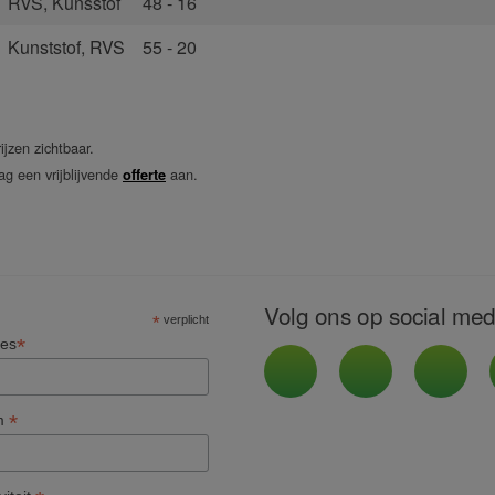
RVS
,
Kunsstof
48 - 16
Kunststof
,
RVS
55 - 20
ijzen zichtbaar.
ag een vrijblijvende
aan.
offerte
Volg ons op social med
*
verplicht
*
res
*
m