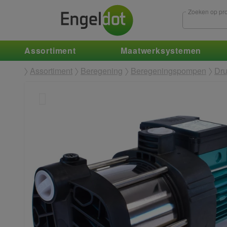
Zoeken op pro
Assortiment
Maatwerksystemen
Assortiment
Beregening
Beregeningspompen
Dr