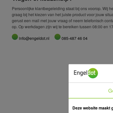
Persoonlijke klantbegeleiding staat bij ons voorop. Wij 
graag bij het kiezen van het juiste product voor jouw situ
gerust een mail met jouw vraag of neem telefonisch cont
op. Op werkdagen zijn wij te bereiken tussen 08:00 en 17
info@engeldot.nl
085-487 46 04
G
Deze website maakt 