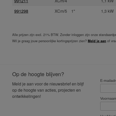
991211
XCm/4
1,1 kW
991298
XCm/5
1"
1,3 kW
Alle prijzen zijn excl. 21% BTW. Zonder inloggen zijn onze standaardpr
Wil je graag jouw persoonlijke kortingsprijzen zien?
of vra
Meld je aan
Op de hoogte blijven?
E-mailad
Meld je aan voor de nieuwsbrief en blijf
op de hoogte van acties, projecten en
ontwikkelingen!
Voornaa