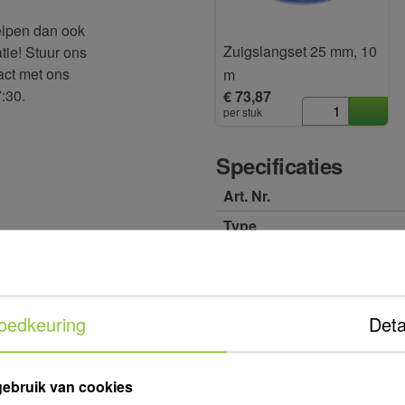
helpen dan ook
Zuigslangset 25 mm, 10
atie! Stuur ons
act met ons
m
:30.
€ 73,87
per stuk
Specificaties
Art. Nr.
Type
Aansluiting
Te beregenen oppervlakte
Toepassing
oedkeuring
Deta
Uitvoering
Max. capaciteit
gebruik van cookies
Min. capaciteit