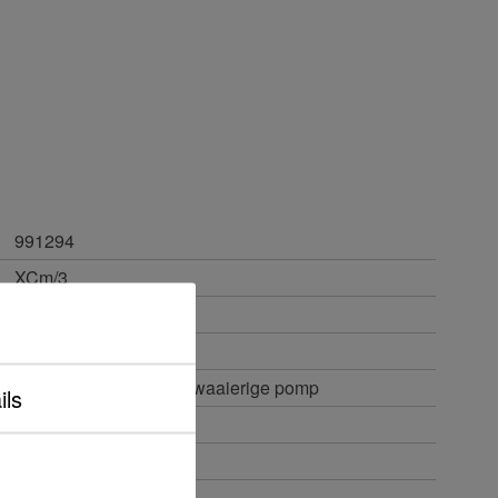
991294
XCm/3
Binnendraad
150 tot 350 m²
Zelfaanzuigende meerwaaierige pomp
ils
Met netsnoer
5,4 m³/uur
0,1 m³/uur