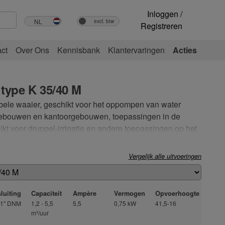
Inloggen /
Registreren
ct
Over Ons
Kennisbank
Klantervaringen
Acties
type K 35/40 M
ele waaier, geschikt voor het oppompen van water
atgebouwen en kantoorgebouwen, toepassingen in de
kt voor druppel-irrigatie en andere toepassingen op het
et algemeen. Pompbehuizing en motorsteun van gietijzer.
s van roestvrij staal. Mechanische dichting van
Vergelijk alle uitvoeringen
uchtgekoelde asynchroonmotor. Ingebouwde beveiliging
ngeschakelde condensator in de uitvoering met éénfase
luiting
Capaciteit
Ampère
Vermogen
Opvoerhoogte
1" DNM
1,2 - 5,5
5,5
0,75 kW
41,5-16
m³/uur