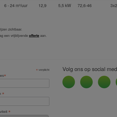
6 - 24 m³/uur
12,9
5,5 kW
72,6-46
3x2
ijzen zichtbaar.
ag een vrijblijvende
aan.
offerte
Volg ons op social med
*
verplicht
*
res
*
m
*
viteit