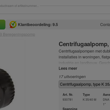
ductnaam of artikelnummer...
Klantbeoordeling: 9.5
Conta
B Beregeningspomp
Centrifugaalpomp, 
Centrifugaalpompen met dubb
installaties in woningen, fl
industrie en landbouw. Geschi
Lees meer
gebied van watertoevoer in h
Waaier van technopolymeer. A
17 uitvoeringen
grafiet/keramiek. Gesloten l
van bi-metaal en permanent i
motor.
Art. Nr.
Type
Aans
930781
K 35/40 M
DNA 
1"
Spanning