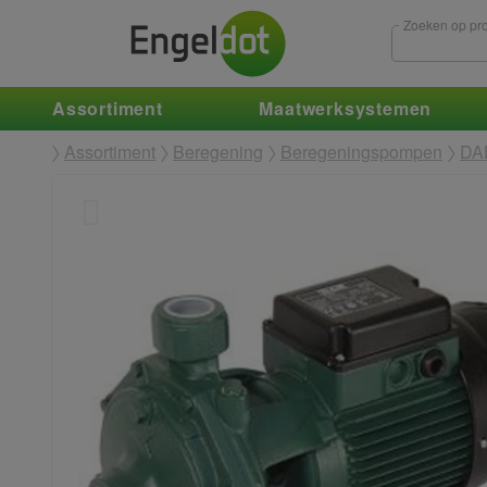
Zoeken op pro
Assortiment
Maatwerksystemen
Assortiment
Beregening
Beregeningspompen
DA