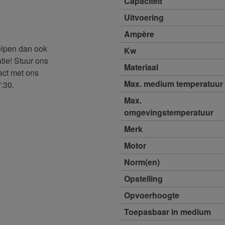
Capaciteit
Uitvoering
Ampère
helpen dan ook
Kw
atie! Stuur ons
Materiaal
act met ons
Max. medium temperatuur
:30.
Max.
omgevingstemperatuur
Merk
Motor
Norm(en)
Opstelling
Opvoerhoogte
Toepasbaar in medium