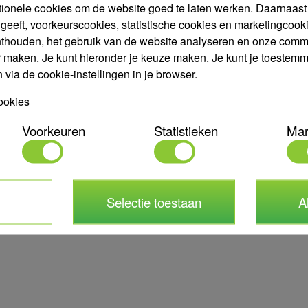
tionele cookies om de website goed te laten werken. Daarnaast g
geeft, voorkeurscookies, statistische cookies en marketingco
nthouden, het gebruik van de website analyseren en onze comm
r maken. Je kunt hieronder je keuze maken. Je kunt je toestemmin
via de cookie-instellingen in je browser.
producten
Klantenservice
ookies
Vrijblijvend advies
Offerte aanvraag
Voorkeuren
Statistieken
Mar
Bestellen
mpen
Bezorgen of Afhalen
Betalen bij Engeldot
Verzendkosten
Selectie toestaan
A
Retourneren
Garantie en Reparatie