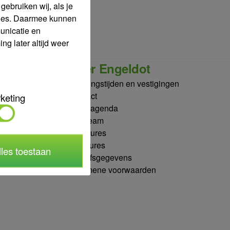
ebruiken wij, als je
okies. Daarmee kunnen
unicatie en
g later altijd weer
Over Engeldot
Openingstijden en vestigingen
Contact
keting
Beursagenda
Ons team
Brochures
Vacatures
lles toestaan
Bedrijfsgegevens
Algemene voorwaarden