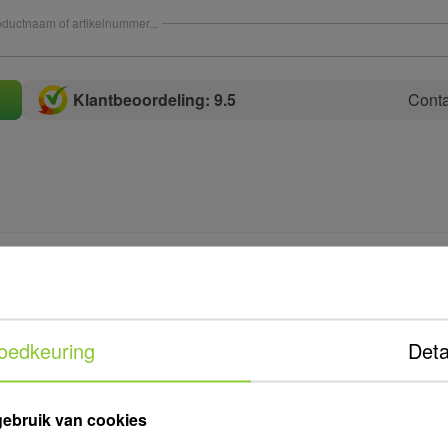
ductnaam of artikelnummer...
Klantbeoordeling: 9.5
Conta
Volg ons op social med
*
verplicht
*
res
oedkeuring
Deta
*
m
gebruik van cookies
*
viteit