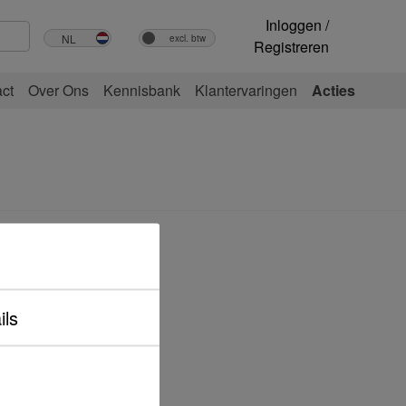
Inloggen /
Registreren
ct
Over Ons
Kennisbank
Klantervaringen
Acties
ia
ils