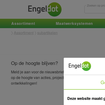
Zoeken op pro
Assortiment
Maatwerksystemen
Assortiment
subartikelen
Op de hoogte blijven?
E-mailad
Meld je aan voor de nieuwsbrief en blijf
op de hoogte van acties, projecten en
G
ontwikkelingen!
Voornaa
Deze website maakt 
Hoofdacti