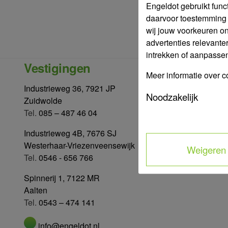
Engeldot gebruikt func
daarvoor toestemming 
wij jouw voorkeuren o
advertenties relevante
intrekken of aanpassen 
Vestigingen
Populaire 
Meer informatie over c
Stalverlichting
Industrieweg 36, 7921 JP
Druppelslangen
Noodzakelijk
Zuidwolde
Tyleenslangen
Tel.
085 – 487 46 04
Beregeningspo
Straatkolken
Industrieweg 4B, 7676 SJ
Westerhaar-Vriezenveensewijk
Weigeren
Tel.
0546 - 656 766
Spinnerij 1, 7122 MR
Aalten
Tel.
0543 – 474 141
info@engeldot.nl