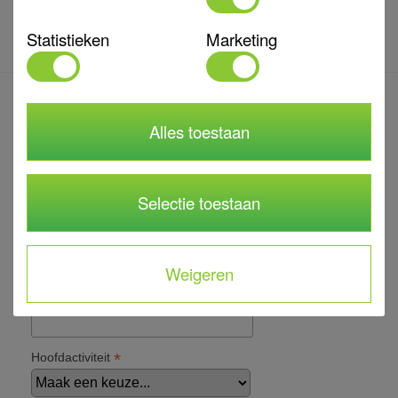
Statistieken
Marketing
Op de hoogte blijven?
Alles toestaan
Meld je aan voor de nieuwsbrief en blijf op de hoogte van
acties, projecten en ontwikkelingen!
Selectie toestaan
*
verplicht
*
E-mailadres
Weigeren
*
Voornaam
*
Hoofdactiviteit