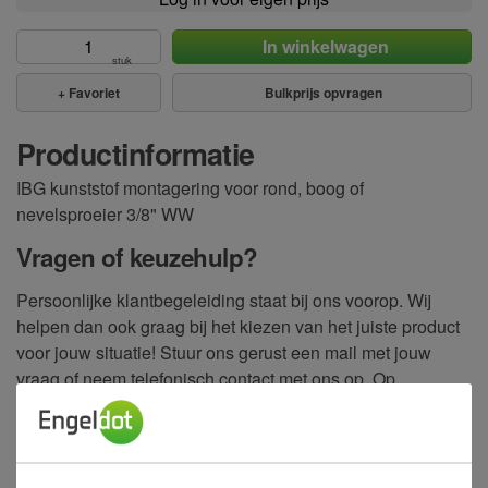
In winkelwagen
stuk
+
Favoriet
Bulkprijs opvragen
Productinformatie
IBG kunststof montagering voor rond, boog of
nevelsproeier 3/8" WW
Vragen of keuzehulp?
Persoonlijke klantbegeleiding staat bij ons voorop. Wij
helpen dan ook graag bij het kiezen van het juiste product
voor jouw situatie! Stuur ons gerust een mail met jouw
vraag of neem telefonisch contact met ons op. Op
werkdagen zijn wij te bereiken tussen 08:00 en 17:30.
info@engeldot.nl
085-487 46 04