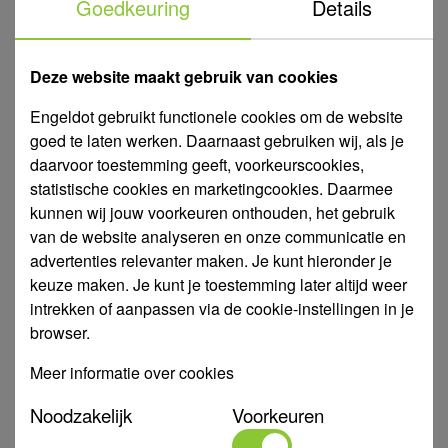
Goedkeuring
Details
Specificaties
Art. Nr.
273792
Deze website maakt gebruik van cookies
Soort
Ring
hulpstuk
Engeldot gebruikt functionele cookies om de website
Toepassing
Water
goed te laten werken. Daarnaast gebruiken wij, als je
daarvoor toestemming geeft, voorkeurscookies,
Uitvoering
Montagering 3/8" WW bi-dr
statistische cookies en marketingcookies. Daarmee
Materiaal
PVC-U
kunnen wij jouw voorkeuren onthouden, het gebruik
Merk
IBG
van de website analyseren en onze communicatie en
advertenties relevanter maken. Je kunt hieronder je
Garantie
2 jaar na factuurdatum bij juist gebruik en
keuze maken. Je kunt je toestemming later altijd weer
onderhoud
intrekken of aanpassen via de cookie-instellingen in je
Kleur
Grijs
browser.
Alle prijzen zijn excl. 21% BTW. Zonder inloggen zijn onze
Meer informatie over cookies
standaardprijzen zichtbaar.
Noodzakelijk
Voorkeuren
Wil je graag jouw persoonlijke kortingsprijzen zien?
of vraag
Meld je aan
een vrijblijvende
aan.
offerte