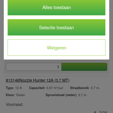
€ 2,04
Alles toestaan
813144
Nozzle Hunter 10A (3.0 MT)
Selectie toestaan
: 10 A
: 0,44 m³/uur
: 3 m.
Type
Capaciteit
Straalbereik
: Rood
: 3 m
Kleur
Sproeistraal (meter)
Weigeren
Voorraad:
€ 2,04
813146
Nozzle Hunter 12A (3.7 MT)
: 12 A
: 0,57 m³/uur
: 3,7 m.
Type
Capaciteit
Straalbereik
: Groen
: 3,7 m
Kleur
Sproeistraal (meter)
Voorraad:
€ 2,04