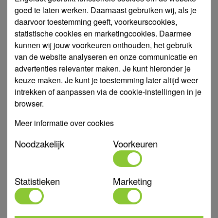
goed te laten werken. Daarnaast gebruiken wij, als je
€ 1,99
daarvoor toestemming geeft, voorkeurscookies,
statistische cookies en marketingcookies. Daarmee
kunnen wij jouw voorkeuren onthouden, het gebruik
813342
Nozzle Hunter 6A (1.8 MT)
van de website analyseren en onze communicatie en
advertenties relevanter maken. Je kunt hieronder je
: 6 A
: 0,26 m³/uur
: 1,8 m.
Type
Capaciteit
Straalbereik
keuze maken. Je kunt je toestemming later altijd weer
: Blauw
: 1,8 m
Kleur
Sproeistraal (meter)
intrekken of aanpassen via de cookie-instellingen in je
Voorraad:
browser.
€ 1,99
Meer informatie over cookies
Noodzakelijk
Voorkeuren
813142
Nozzle Hunter 8A (2.4 MT)
: 8 A
: 0,40 m³/uur
: 2,4 m.
Type
Capaciteit
Straalbereik
Statistieken
Marketing
: Bruin
: 2,4 m
Kleur
Sproeistraal (meter)
Voorraad: