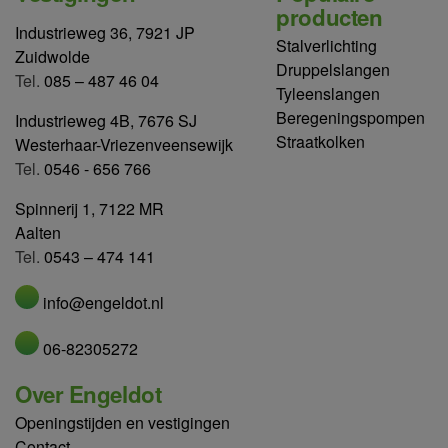
producten
Industrieweg 36, 7921 JP
Stalverlichting
Zuidwolde
Druppelslangen
Tel.
085 – 487 46 04
Tyleenslangen
Beregeningspompen
Industrieweg 4B, 7676 SJ
Straatkolken
Westerhaar-Vriezenveensewijk
Tel.
0546 - 656 766
Spinnerij 1, 7122 MR
Aalten
Tel.
0543 – 474 141
info@engeldot.nl
06-82305272
Over Engeldot
Openingstijden en vestigingen
Contact