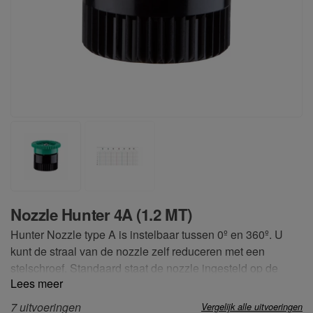
Nozzle Hunter 4A (1.2 MT)
Hunter Nozzle type A is instelbaar tussen 0º en 360º. U
kunt de straal van de nozzle zelf reduceren met een
stelschroef. Standaard staat de nozzle ingesteld op de
Lees meer
maximale straal. Om het sproeibeeld goed te houden wordt
een maximale reductie van 25% geadviseerd.
7 uitvoeringen
Vergelijk alle uitvoeringen