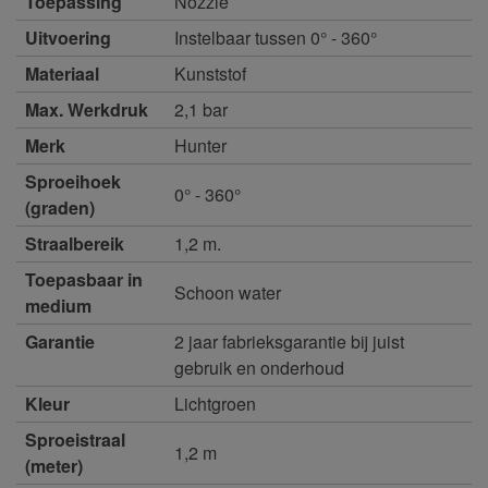
Toepassing
Nozzle
Uitvoering
Instelbaar tussen 0° - 360°
Materiaal
Kunststof
Max. Werkdruk
2,1 bar
Merk
Hunter
Sproeihoek
0° - 360°
(graden)
Straalbereik
1,2 m.
Toepasbaar in
Schoon water
medium
Garantie
2 jaar fabrieksgarantie bij juist
gebruik en onderhoud
Kleur
Lichtgroen
Sproeistraal
1,2 m
(meter)