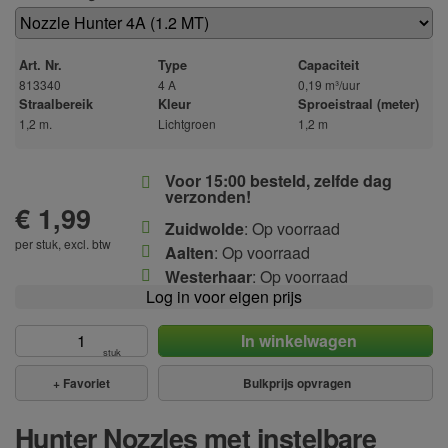
Art. Nr.
Type
Capaciteit
813340
4 A
0,19 m³/uur
Straalbereik
Kleur
Sproeistraal (meter)
1,2 m.
Lichtgroen
1,2 m
Voor 15:00 besteld, zelfde dag
verzonden!
€ 1,99
Zuidwolde
: Op voorraad
per stuk, excl. btw
Aalten
: Op voorraad
Westerhaar
: Op voorraad
Log in voor eigen prijs
In winkelwagen
stuk
+
Favoriet
Bulkprijs opvragen
Hunter Nozzles met instelbare