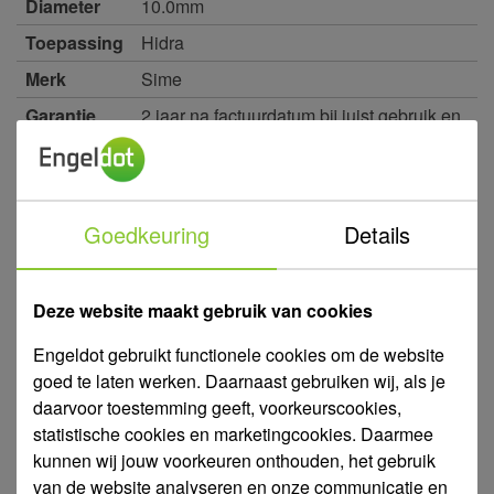
Diameter
10.0mm
Toepassing
Hidra
Merk
Sime
Garantie
2 jaar na factuurdatum bij juist gebruik en
onderhoud
5 uitvoeringen
Actuele voorraad per vestiging?
op het
of
symbool in de artikeltabel.
Klik
Goedkeuring
Details
815870
Nozzle Hidra 10.0mm
: 10.0mm
Diameter
Deze website maakt gebruik van cookies
Voorraad:
Engeldot gebruikt functionele cookies om de website
€ 3,75
goed te laten werken. Daarnaast gebruiken wij, als je
daarvoor toestemming geeft, voorkeurscookies,
statistische cookies en marketingcookies. Daarmee
815875
Nozzle Hidra 12.0mm
kunnen wij jouw voorkeuren onthouden, het gebruik
van de website analyseren en onze communicatie en
: 12.0mm
Diameter