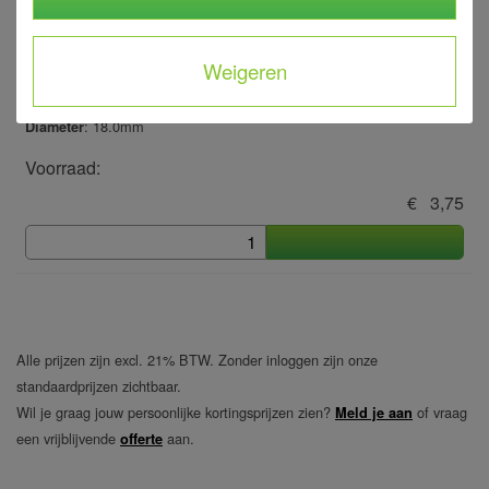
Weigeren
815890
Nozzle Hidra 18.0mm
: 18.0mm
Diameter
Voorraad:
€ 3,75
Alle prijzen zijn excl. 21% BTW. Zonder inloggen zijn onze
standaardprijzen zichtbaar.
Wil je graag jouw persoonlijke kortingsprijzen zien?
of vraag
Meld je aan
een vrijblijvende
aan.
offerte