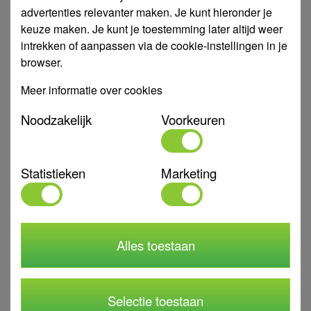
advertenties relevanter maken. Je kunt hieronder je
Voorraad:
keuze maken. Je kunt je toestemming later altijd weer
intrekken of aanpassen via de cookie-instellingen in je
€ 3,75
browser.
Meer informatie over cookies
815880
Nozzle Hidra 14.0mm
Noodzakelijk
Voorkeuren
: 14.0mm
Diameter
Voorraad:
Statistieken
Marketing
€ 3,75
815885
Nozzle Hidra 16.0mm
Alles toestaan
: 16.0mm
Diameter
Voorraad:
Selectie toestaan
€ 3,75