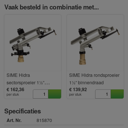
Vaak besteld in combinatie met...
SIME Hidra
SIME Hidra rondsproeier
sectorsproeier 1½”
1½” binnendraad
€ 162,36
€ 139,92
binnendr.
per stuk
per stuk
Specificaties
Art. Nr.
815870