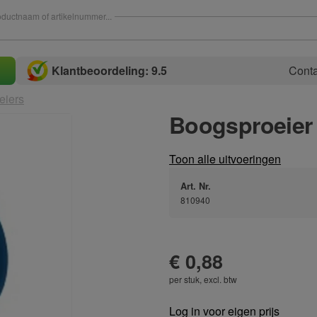
ductnaam of artikelnummer...
Klantbeoordeling: 9.5
Conta
eiers
Boogsproeier 
Toon alle uitvoeringen
Art. Nr.
810940
€ 0,88
per stuk, excl. btw
Log in voor eigen prijs