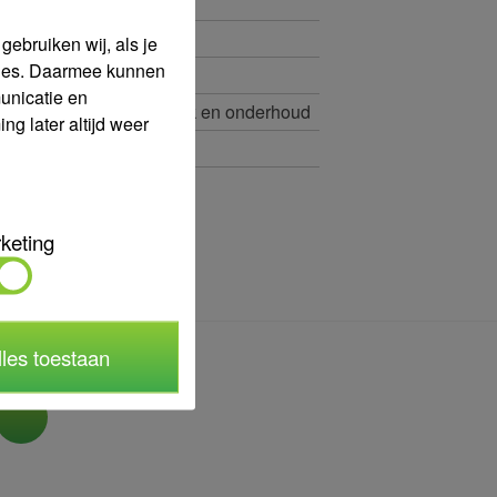
ebruiken wij, als je
okies. Daarmee kunnen
unicatie en
tuurdatum bij juist gebruik en onderhoud
g later altijd weer
keting
lles toestaan
ia