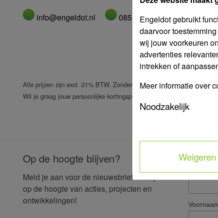
info@engeldot.nl
085-487 46 04
Engeldot gebruikt func
daarvoor toestemming 
wij jouw voorkeuren o
advertenties relevante
intrekken of aanpassen 
Meer informatie over c
Alle prijzen zijn excl. 21% BTW. Zonder inloggen zijn onze standaardpr
Wil je graag jouw persoonlijke kortingsprijzen zien?
of vra
Meld je aan
Noodzakelijk
Weigeren
Op de hoogte blijven?
E-mailad
Meld je aan voor de nieuwsbrief en blijf
op de hoogte van acties, projecten en
ontwikkelingen!
Voornaa