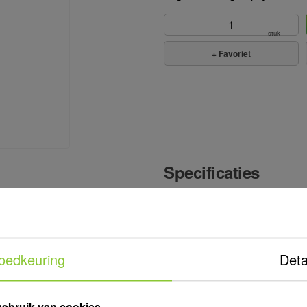
stuk
+
Favoriet
Specificaties
Art. Nr.
810940
Aansluiting
WW Buitend
Capaciteit
3,36 m³/uur
helpen dan ook
oedkeuring
Deta
Toepassing
Boogsproeie
atie! Stuur ons
act met ons
Uitvoering
50, Nozzle 
:30.
gebruik van cookies