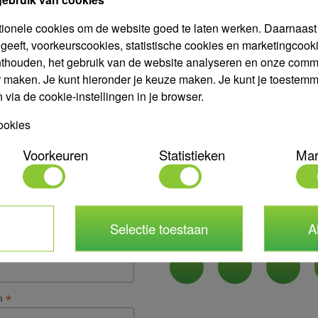
Buitendraad
3/8"
Kwalificatie
3/8" bu-dr
tionele cookies om de website goed te laten werken. Daarnaast g
geeft, voorkeurscookies, statistische cookies en marketingco
Materiaal
Polyamide
nthouden, het gebruik van de website analyseren en onze comm
Garantie
2 jaar na fac
r maken. Je kunt hieronder je keuze maken. Je kunt je toestemmin
Kleur
Blauw
via de cookie-instellingen in je browser.
ookies
ijzen zichtbaar.
ag een vrijblijvende
aan.
offerte
Voorkeuren
Statistieken
Mar
Selectie toestaan
A
Volg ons op social med
*
verplicht
*
res
*
m