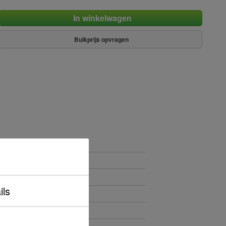
In winkelwagen
Bulkprijs opvragen
raad
ils
rs
Ø2