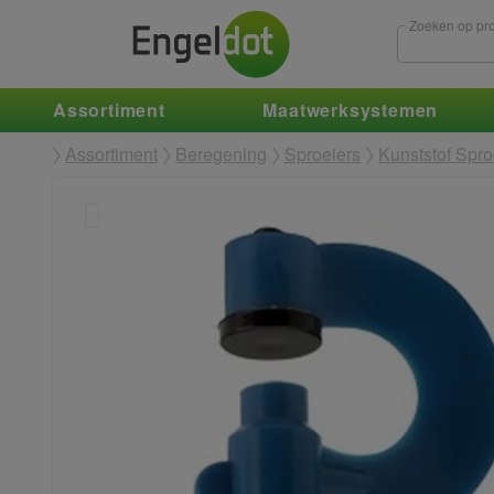
Zoeken op pro
Assortiment
Maatwerksystemen
Assortiment
Beregening
Sproeiers
Kunststof Spro