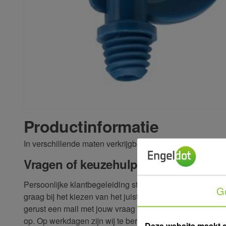
Productinformatie
In verschillende maten verkrijgbaar.
Vragen of keuzehulp?
Persoonlijke klantbegeleiding staat bij ons voorop. Wij 
G
graag bij het kiezen van het juiste product voor jouw situ
gerust een mail met jouw vraag of neem telefonisch cont
op. Op werkdagen zijn wij te bereiken tussen 08:00 en 17
Deze website maakt 