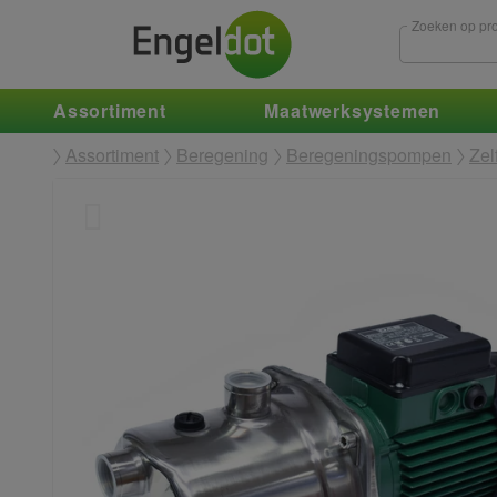
Zoeken op pro
Assortiment
Maatwerksystemen
Assortiment
Beregening
Beregeningspompen
Ze