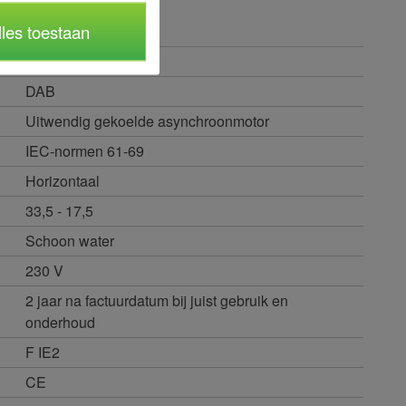
40 °C
lles toestaan
8 bar
DAB
Uitwendig gekoelde asynchroonmotor
IEC-normen 61-69
Horizontaal
33,5 - 17,5
Schoon water
230 V
2 jaar na factuurdatum bij juist gebruik en
onderhoud
F IE2
CE