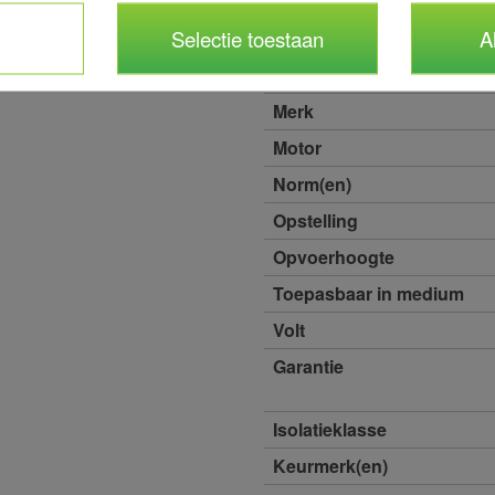
Max.
Selectie toestaan
A
omgevingstemperatuur
Max. Werkdruk
Merk
Motor
Norm(en)
Opstelling
Opvoerhoogte
Toepasbaar in medium
Volt
Garantie
Isolatieklasse
Keurmerk(en)