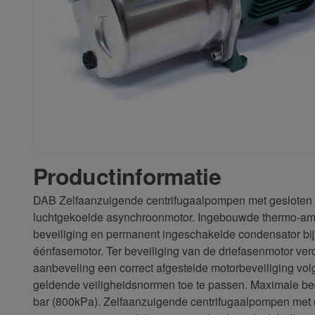
Productinformatie
DAB Zelfaanzuigende centrifugaalpompen met gesloten
luchtgekoelde asynchroonmotor. Ingebouwde thermo-am
beveiliging en permanent ingeschakelde condensator bij
éénfasemotor. Ter beveiliging van de driefasenmotor verd
aanbeveling een correct afgestelde motorbeveiliging vo
geldende veiligheidsnormen toe te passen. Maximale bedr
bar (800kPa). Zelfaanzuigende centrifugaalpompen met 