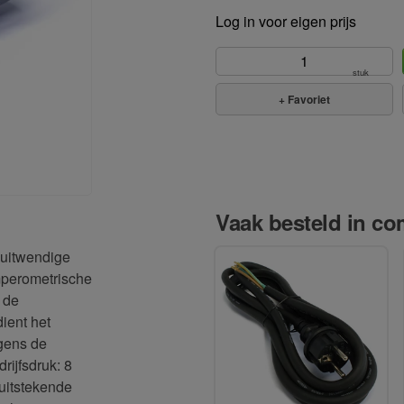
Log in voor eigen prijs
stuk
+
Favoriet
Vaak besteld in com
 uitwendige
perometrische
 de
ient het
lgens de
ijfsdruk: 8
uitstekende