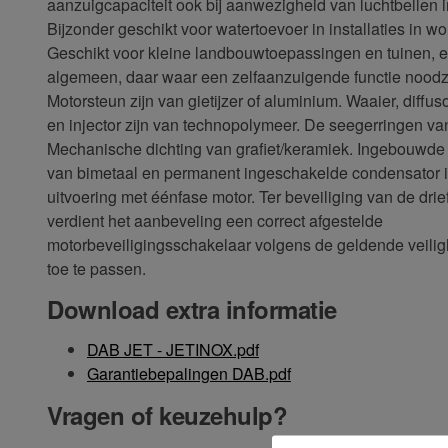
aanzuigcapaciteit ook bij aanwezigheid van luchtbellen i
Bijzonder geschikt voor watertoevoer in installaties in w
Geschikt voor kleine landbouwtoepassingen en tuinen, e
algemeen, daar waar een zelfaanzuigende functie noodza
Motorsteun zijn van gietijzer of aluminium. Waaier, diffuso
en injector zijn van technopolymeer. De seegerringen van 
Mechanische dichting van grafiet/keramiek. Ingebouwde 
van bimetaal en permanent ingeschakelde condensator 
uitvoering met éénfase motor. Ter beveiliging van de dri
verdient het aanbeveling een correct afgestelde
motorbeveiligingsschakelaar volgens de geldende veil
toe te passen.
Download extra informatie
DAB JET - JETINOX.pdf
Garantiebepalingen DAB.pdf
Vragen of keuzehulp?