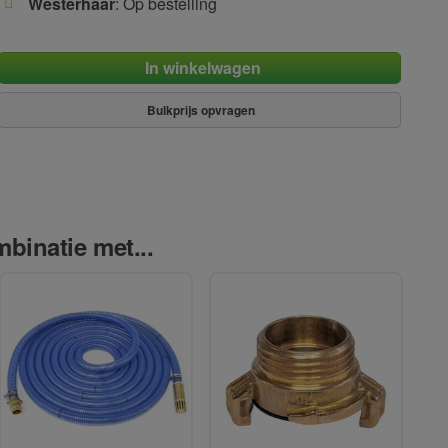
Westerhaar
: Op bestelling
In winkelwagen
Bulkprijs opvragen
binatie met...