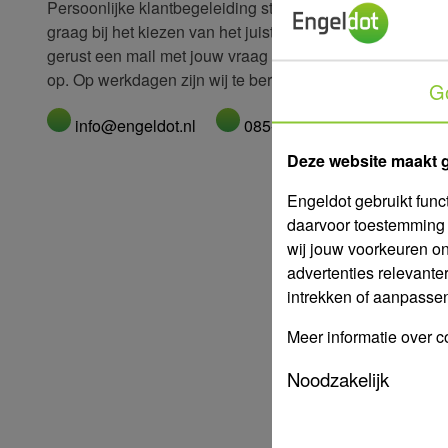
Persoonlijke klantbegeleiding staat bij ons voorop. Wij 
graag bij het kiezen van het juiste product voor jouw situ
gerust een mail met jouw vraag of neem telefonisch cont
op. Op werkdagen zijn wij te bereiken tussen 08:00 en 17
G
info@engeldot.nl
085-487 46 04
Deze website maakt 
Engeldot gebruikt func
daarvoor toestemming 
wij jouw voorkeuren o
advertenties relevante
intrekken of aanpassen 
Meer informatie over c
Noodzakelijk