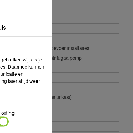
930456
ils
JETINOX 92 m
DNA 1" DNM 1"
Geschikt voor watertoevoer installaties
Zelfaanzuigende centrifugaalpomp
ebruiken wij, als je
okies. Daarmee kunnen
4,8 m³/uur
unicatie en
0,6 m³/uur
g later altijd weer
4,2 A
IP44 (IP55 op de aansluitkast)
0,75 kW
keting
Pomphuis: RVS
-10 - 40 °C