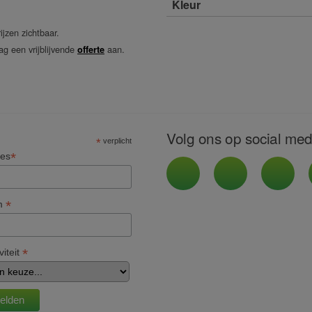
Kleur
ijzen zichtbaar.
ag een vrijblijvende
aan.
offerte
Volg ons op social med
*
verplicht
*
res
*
m
*
viteit