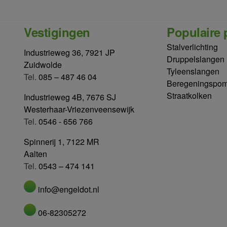
Vestigingen
Populaire 
Stalverlichting
Industrieweg 36, 7921 JP
Druppelslangen
Zuidwolde
Tyleenslangen
Tel.
085 – 487 46 04
Beregeningspo
Straatkolken
Industrieweg 4B, 7676 SJ
Westerhaar-Vriezenveensewijk
Tel.
0546 - 656 766
Spinnerij 1, 7122 MR
Aalten
Tel.
0543 – 474 141
info@engeldot.nl
06-82305272