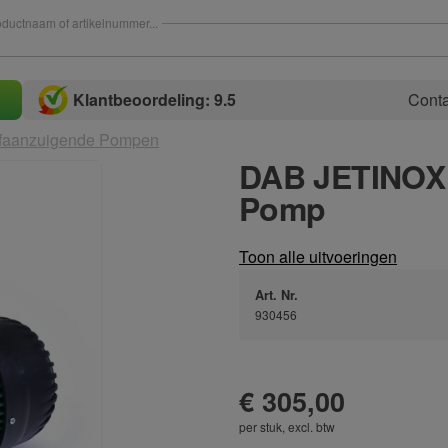
ductnaam of artikelnummer...
Klantbeoordeling: 9.5
Conta
lfaanzuigende Pompen
DAB JETINOX 
Pomp
Toon alle uitvoeringen
Art. Nr.
930456
€ 305,00
per stuk, excl. btw