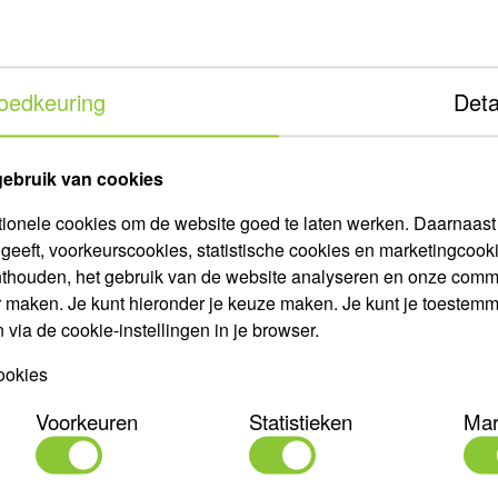
helpen dan ook
Specificaties
atie! Stuur ons
act met ons
Art. Nr.
:30.
oedkeuring
Deta
Type
Aansluiting
gebruik van cookies
Toepassing
Uitvoering
tionele cookies om de website goed te laten werken. Daarnaast g
geeft, voorkeurscookies, statistische cookies en marketingco
Max. capaciteit
nthouden, het gebruik van de website analyseren en onze comm
Min. capaciteit
r maken. Je kunt hieronder je keuze maken. Je kunt je toestemmin
Ampère
via de cookie-instellingen in je browser.
Beschermingsgraad (IP)
ookies
Kw
Voorkeuren
Statistieken
Mar
Materiaal
Max. medium temperatuur