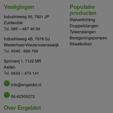
Vestigingen
Populaire
producten
Industrieweg 36, 7921 JP
Stalverlichting
Zuidwolde
Druppelslangen
Tel.
085 – 487 46 04
Tyleenslangen
Beregeningspompen
Industrieweg 4B, 7676 SJ
Straatkolken
Westerhaar-Vriezenveensewijk
Tel.
0546 - 656 766
Spinnerij 1, 7122 MR
Aalten
Tel.
0543 – 474 141
info@engeldot.nl
06-82305272
Over Engeldot