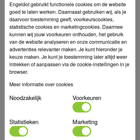
Art. Nr.
991634
Engeldot gebruikt functionele cookies om de website
Type
LVS10-6T
goed te laten werken. Daarnaast gebruiken wij, als je
daarvoor toestemming geeft, voorkeurscookies,
Aansluiting
DN40 - DN40
statistische cookies en marketingcookies. Daarmee
Capaciteit
2,0 - 12
kunnen wij jouw voorkeuren onthouden, het gebruik
Kw
2,2 kW
van de website analyseren en onze communicatie en
advertenties relevanter maken. Je kunt hieronder je
Materiaal
Gietijzer
keuze maken. Je kunt je toestemming later altijd weer
Max. medium
intrekken of aanpassen via de cookie-instellingen in je
-20 - 120 °C
temperatuur
browser.
Max.
40 °C
Meer informatie over cookies
omgevingstemperatuur
Noodzakelijk
Voorkeuren
Merk
LEO
Opstelling
Verticaal
Opvoerhoogte
61 - 39
Statistieken
Marketing
Toepasbaar in medium
Schoon water
Volt
380V