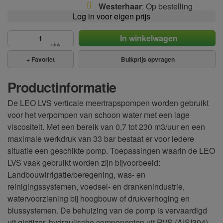
Westerhaar
: Op bestelling
Log in voor eigen prijs
In winkelwagen
stuk
+
Favoriet
Bulkprijs opvragen
Productinformatie
De LEO LVS verticale meertrapspompen worden gebruikt
voor het verpompen van schoon water met een lage
viscositeit. Met een bereik van 0,7 tot 230 m3/uur en een
maximale werkdruk van 33 bar bestaat er voor iedere
situatie een geschikte pomp. Toepassingen waarin de LEO
LVS vaak gebruikt worden zijn bijvoorbeeld:
Landbouwirrigatie/beregening, was- en
reinigingssystemen, voedsel- en drankenindustrie,
watervoorziening bij hoogbouw of drukverhoging en
blussystemen. De behuizing van de pomp is vervaardigd
uit gietijzer, hydraulische componenten uit RVS (AISI304).